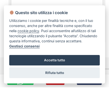
Questo sito utilizza i cookie
Utilizziamo i cookie per finalità tecniche e, con il tuo
dichiaro di aver preso visione e compreso
consenso, anche per altre finalità come specificato
l'informativa sulla privacy
nella
cookie policy
. Puoi acconsentire all’utilizzo di tali
tecnologie utilizzando il pulsante “Accetta”. Chiudendo
questa informativa, continui senza accettare.
Gestisci consensi
Accetta tutto
Rifiuta tutto
CHIAMA
INVIA EMAIL
Nata a Bari nel 1983, l’Immobiliare Rubino è da sempre tra i
protagonisti principali del settore e con la sua rete di
intermediazione, consulenza e assistenza immobiliare, è in
grado di anticipare e soddisfare le esigenze di qualsiasi tipo di
cliente.