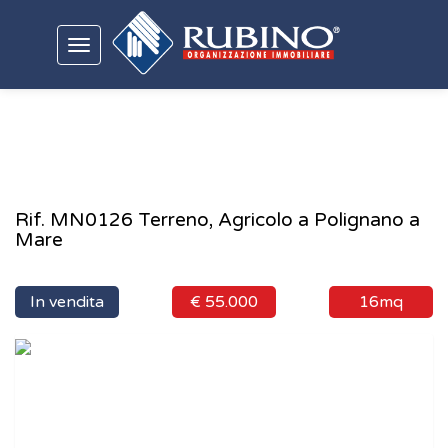
Toggle
navigation
Rif. MN0126 Terreno, Agricolo a Polignano a
Mare
In vendita
€ 55.000
16mq