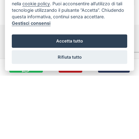
nella
cookie policy
. Puoi acconsentire all’utilizzo di tali
tecnologie utilizzando il pulsante “Accetta”. Chiudendo
questa informativa, continui senza accettare.
Gestisci consensi
Accetta tutto
Rifiuta tutto
Nata a Bari nel 1983, l’Immobiliare Rubino è da sempre tra i
CHIAMA
INVIA EMAIL
protagonisti principali del settore e con la sua rete di
intermediazione, consulenza e assistenza immobiliare, è in
grado di anticipare e soddisfare le esigenze di qualsiasi tipo di
cliente.
Link Utili
>
Chi Siamo
>
I nostri immobili
>
Servizi