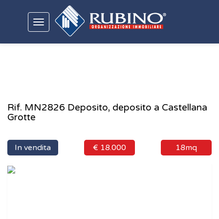
Toggle
navigation
Rif. MN2826 Deposito, deposito a Castellana
Grotte
In vendita
€ 18.000
18mq