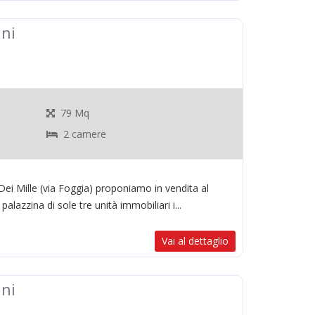
ni
79 Mq
2 camere
Dei Mille (via Foggia) proponiamo in vendita al
lazzina di sole tre unità immobiliari i...
Vai al dettaglio
ni