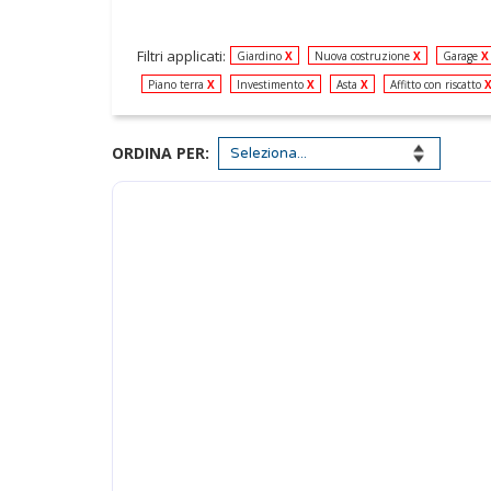
Filtri applicati:
Giardino
X
Nuova costruzione
X
Garage
X
Piano terra
X
Investimento
X
Asta
X
Affitto con riscatto
ORDINA PER: