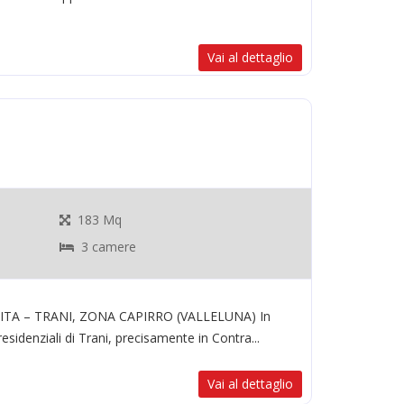
Vai al dettaglio
183 Mq
3 camere
ITA – TRANI, ZONA CAPIRRO (VALLELUNA) In
residenziali di Trani, precisamente in Contra...
Vai al dettaglio