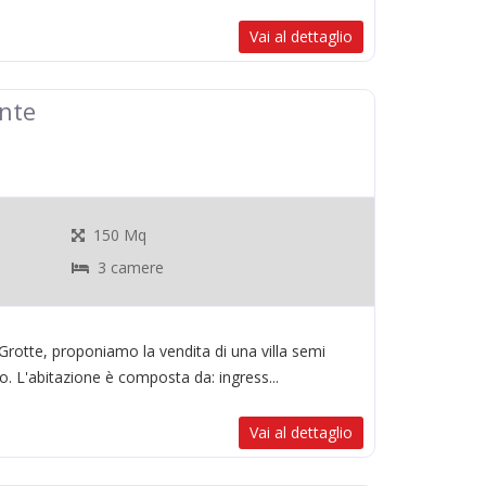
Vai al dettaglio
nte
150 Mq
3 camere
 Grotte, proponiamo la vendita di una villa semi
o. L'abitazione è composta da: ingress...
Vai al dettaglio