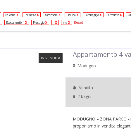
Balcone
X
Terrazzo
X
Ascensore
X
Piscina
X
Parcheggio
X
Arredato
X
Ul
Reset
X
Ecosostenibili
X
Prestigio
X
X
mq
X
Appartamento 4 va
IN VENDITA
Modugno
Vendita
2 bagni
MODUGNO – ZONA PARCO -In con
proponiamo in vendita elegante 