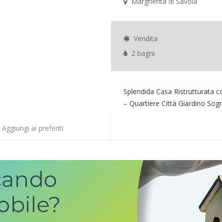
Margherita di Savoia
Vendita
2 bagni
Splendida Casa Ristrutturata c
– Quartiere Città Giardino Sogn
Aggiungi ai preferiti