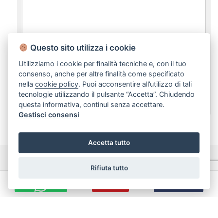
Questo sito utilizza i cookie
Utilizziamo i cookie per finalità tecniche e, con il tuo
consenso, anche per altre finalità come specificato
dichiaro di aver preso visione e compreso
nella
cookie policy
. Puoi acconsentire all’utilizzo di tali
l'informativa sulla privacy
tecnologie utilizzando il pulsante “Accetta”. Chiudendo
questa informativa, continui senza accettare.
Gestisci consensi
Accetta tutto
Rifiuta tutto
CHIAMA
INVIA EMAIL
Nata a Bari nel 1983, l’Immobiliare Rubino è da sempre tra i
protagonisti principali del settore e con la sua rete di