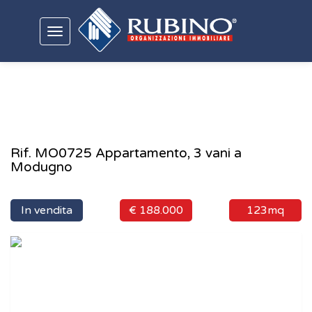
Toggle
navigation
Rif. MO0725 Appartamento, 3 vani a
Modugno
In vendita
€ 188.000
123mq