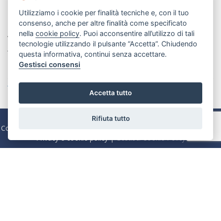
Utilizziamo i cookie per finalità tecniche e, con il tuo
Contatti
consenso, anche per altre finalità come specificato
nella
cookie policy
. Puoi acconsentire all’utilizzo di tali
Via Beata Elia di S. Clemente, 214 70121 Bari
tecnologie utilizzando il pulsante “Accetta”. Chiudendo
Tel:
080 5564266
questa informativa, continui senza accettare.
Gestisci consensi
Email:
info@rubinocase.com
Tutte le nostre sedi »
Accetta tutto
Copyright @2025 Powered by
Agim
| Immobiliare Rubino S.r.l. |
Rifiuta tutto
Codice Fiscale e P. IVA 04645320724 | Capitale Sociale Euro 100.000
Privacy e cookie policy
|
Gestisci Cookie Policy