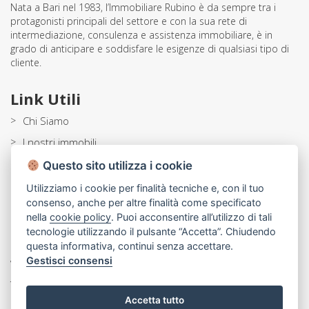
Nata a Bari nel 1983, l’Immobiliare Rubino è da sempre tra i
protagonisti principali del settore e con la sua rete di
intermediazione, consulenza e assistenza immobiliare, è in
grado di anticipare e soddisfare le esigenze di qualsiasi tipo di
cliente.
Link Utili
>
Chi Siamo
>
I nostri immobili
>
Servizi
Questo sito utilizza i cookie
>
Lavora con noi
Utilizziamo i cookie per finalità tecniche e, con il tuo
consenso, anche per altre finalità come specificato
>
Blog
nella
cookie policy
. Puoi acconsentire all’utilizzo di tali
tecnologie utilizzando il pulsante “Accetta”. Chiudendo
Contatti
questa informativa, continui senza accettare.
Gestisci consensi
Via Beata Elia di S. Clemente, 214 70121 Bari
Tel:
080 5564266
Accetta tutto
Email:
info@rubinocase.com