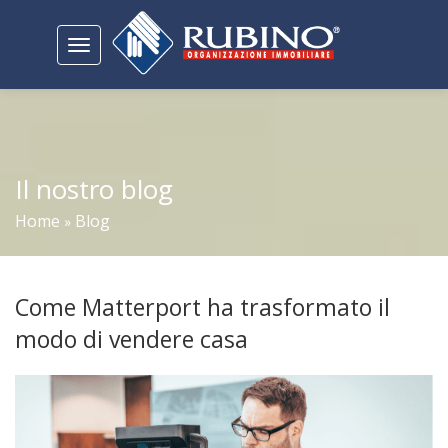
Toggle
navigation
Il nostro blog
Home
Blog
»
Come Matterport ha trasformato il
modo di vendere casa