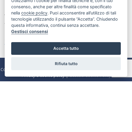
Utilizziamo i cookie per finalità tecniche e, con il tuo
Contatti
consenso, anche per altre finalità come specificato
nella
cookie policy
. Puoi acconsentire all’utilizzo di tali
Via Beata Elia di S. Clemente, 214 70121 Bari
tecnologie utilizzando il pulsante “Accetta”. Chiudendo
Tel:
080 5564266
questa informativa, continui senza accettare.
Gestisci consensi
Email:
info@rubinocase.com
Tutte le nostre sedi »
Accetta tutto
Copyright @2025 Powered by
Agim
| Immobiliare Rubino S.r.l. |
Rifiuta tutto
Codice Fiscale e P. IVA 04645320724 | Capitale Sociale Euro 100.000
Privacy e cookie policy
|
Gestisci Cookie Policy