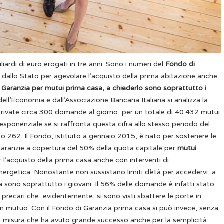
liardi di euro erogati in tre anni. Sono i numeri del
Fondo di
to dallo Stato per agevolare l’acquisto della prima abitazione anche
 Garanzia per mutui prima casa, a chiederlo sono soprattutto i
 dell’Economia e dall’Associazione Bancaria Italiana si analizza la
ivate circa 300 domande al giorno, per un totale di 40.432 mutui
 esponenziale se si raffronta questa cifra allo stesso periodo del
262. Il Fondo, istituito a gennaio 2015, è nato per sostenere le
di garanzie a copertura del 50% della quota capitale per
mutui
r l’acquisto della prima casa anche con interventi di
energetica.
Nonostante non sussistano limiti d’età per accedervi, a
 sono soprattutto i giovani. Il 56% delle domande è infatti stato
i precari che, evidentemente, si sono visti sbattere le porte in
 un mutuo. Con il Fondo di Garanzia prima casa si può invece, senza
una misura che ha avuto grande successo anche per la semplicità