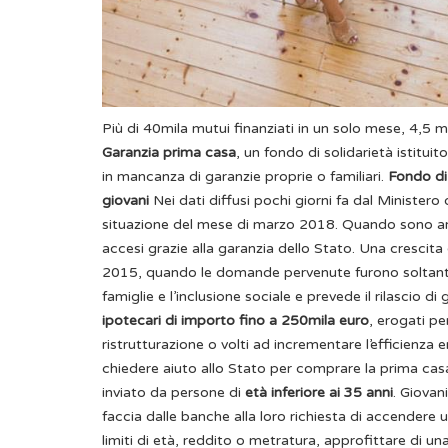
Più di 40mila mutui finanziati in un solo mese, 4,5 mi
Garanzia prima casa
, un fondo di solidarietà istitui
in mancanza di garanzie proprie o familiari.
Fondo di
giovani
Nei dati diffusi pochi giorni fa dal Ministero
situazione del mese di marzo 2018. Quando sono arr
accesi grazie alla garanzia dello Stato. Una crescita
2015, quando le domande pervenute furono soltanto 
famiglie e l’inclusione sociale e prevede il rilascio 
ipotecari di importo fino a 250mila euro
, erogati pe
ristrutturazione o volti ad incrementare l’efficienza 
chiedere aiuto allo Stato per comprare la prima casa
inviato da persone di
età inferiore ai 35 anni
. Giovan
faccia dalle banche alla loro richiesta di accendere
limiti di età, reddito o metratura, approfittare di 