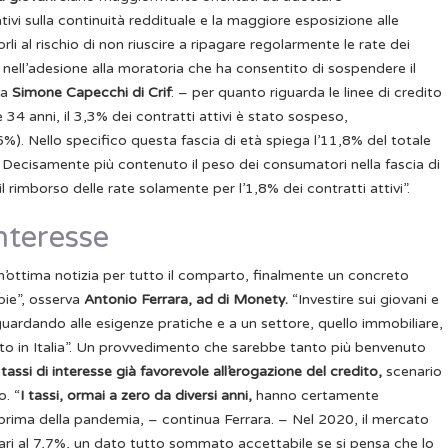
tivi sulla continuità reddituale e la maggiore esposizione alle
i al rischio di non riuscire a ripagare regolarmente le rate dei
nell’adesione alla moratoria che ha consentito di sospendere il
za
Simone Capecchi di Crif
: – per quanto riguarda le linee di credito
34 anni, il 3,3% dei contratti attivi è stato sospeso,
6%). Nello specifico questa fascia di età spiega l’11,8% del totale
. Decisamente più contenuto il peso dei consumatori nella fascia di
 rimborso delle rate solamente per l’1,8% dei contratti attivi”.
interesse
’ottima notizia per tutto il comparto, finalmente un concreto
ppie”, osserva
Antonio Ferrara, ad di Monety.
“Investire sui giovani e
 guardando alle esigenze pratiche e a un settore, quello immobiliare,
in Italia”.
Un provvedimento che sarebbe tanto più benvenuto
i
tassi di interesse già favorevole all’erogazione del credito,
scenario
o.
“
I tassi, ormai a zero da diversi anni,
hanno certamente
 prima della pandemia, – continua Ferrara. – Nel 2020, il mercato
pari al 7,7%, un dato tutto sommato accettabile se si pensa che lo