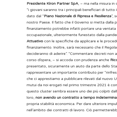
Presidente Kìron Partner SpA
, – ma nella misura in
“i giovani saranno tra i principali beneficiari di tut
dato dal “
Piano Nazionale di Ripresa e Resilienza
”, 
nostro Paese. Il fatto che il Governo si metta dalla
finanziamento potrebbe infatti portare una ventata
occupazionale, ulteriormente funestato dalla pand
Attuativo
con le specifiche da applicare e le proce
finanziamento. Inoltre, sarà necessario che il Rego
decideranno di aderire”.
“Commentare decreti non an
corso d’opera, – si accoda con prudenza anche
Ric
presentato, sicuramente un aiuto da parte dello Sta
rappresentare un importante contributo per “rinfres
che ci apprestiamo a pubblicare rilevati dal nuovo 
mutui da noi erogati nel primo trimestre 2021 è co
questo cluster sembra essere uno dei più colpiti dall
loro,
non avendo un contratto a tempo indetermin
propria stabilità economica. Per dare ulteriore impu
nell’ambito dei contratti di lavoro. Ciò permettereb