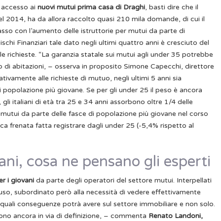
i accesso ai
nuovi mutui prima casa di Draghi
, basti dire che il
el 2014, ha da allora raccolto quasi 210 mila domande, di cui il
asso con l’aumento delle istruttorie per mutui da parte di
ischi Finanziari tale dato negli ultimi quattro anni è cresciuto del
e richieste.
“La garanzia statale sui mutui agli under 35 potrebbe
o di abitazioni, – osserva in proposito Simone Capecchi, direttore
tivamente alle richieste di mutuo, negli ultimi 5 anni sia
i popolazione più giovane. Se per gli under 25 il peso è ancora
, gli italiani di età tra 25 e 34 anni assorbono oltre 1/4 delle
i mutui da parte delle fasce di popolazione più giovane nel corso
a frenata fatta registrare dagli under 25 (-5,4% rispetto al
ani, cosa ne pensano gli esperti
er i giovani
da parte degli operatori del settore mutui. Interpellati
auso, subordinato però alla necessità di vedere effettivamente
quali conseguenze potrà avere sul settore immobiliare e non solo.
 sono ancora in via di definizione, – commenta
Renato Landoni,