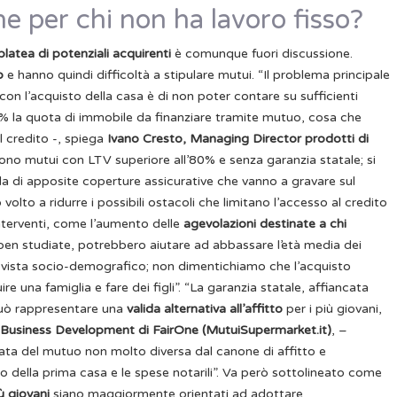
e per chi non ha lavoro fisso?
platea di potenziali acquirenti
è comunque fuori discussione.
so
e hanno quindi difficoltà a stipulare mutui.
“Il problema principale
con l’acquisto della casa è di non poter contare su sufficienti
80% la quota di immobile da finanziare tramite mutuo, cosa che
l credito -, spiega
Ivano Cresto, Managing Director prodotti di
ono mutui con LTV superiore all’80% e senza garanzia statale; si
ula di apposite coperture assicurative che vanno a gravare sul
olto a ridurre i possibili ostacoli che limitano l’accesso al credito
interventi, come l’aumento delle
agevolazioni destinate a chi
 ben studiate, potrebbero aiutare ad abbassare l’età media dei
di vista socio-demografico; non dimentichiamo che l’acquisto
re una famiglia e fare dei figli”.
“La garanzia statale, affiancata
, può rappresentare una
valida alternativa all’affitto
per i più giovani,
i Business Development di FairOne (MutuiSupermarket.it)
, –
ta del mutuo non molto diversa dal canone di affitto e
 della prima casa e le spese notarili”.
Va però sottolineato come
ù giovani
siano maggiormente orientati ad adottare