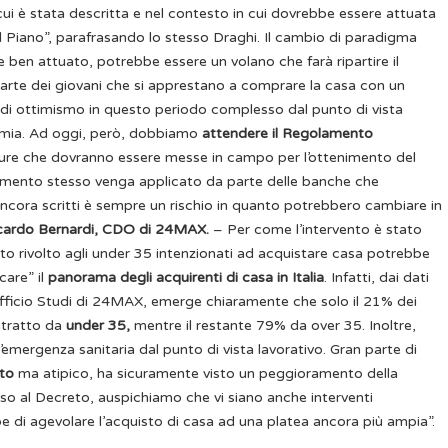
 cui è stata descritta e nel contesto in cui dovrebbe essere attuata
to il Piano”, parafrasando lo stesso Draghi. Il cambio di paradigma
se ben attuato, potrebbe essere un volano che farà ripartire il
 parte dei giovani che si apprestano a comprare la casa con un
 di ottimismo in questo periodo complesso dal punto di vista
emia. Ad oggi, però, dobbiamo
attendere il Regolamento
dure che dovranno essere messe in campo per l’ottenimento del
lamento stesso venga applicato da parte delle banche che
cora scritti è sempre un rischio in quanto potrebbero cambiare in
cardo Bernardi, CDO di 24MAX.
– Per come l’intervento è stato
to rivolto agli under 35 intenzionati ad acquistare casa potrebbe
care” il
panorama degli acquirenti di casa in Italia
. Infatti, dai dati
Ufficio Studi di 24MAX, emerge chiaramente che solo il 21% dei
ntratto da
under 35,
mentre il restante 79% da over 35. Inoltre,
’emergenza sanitaria dal punto di vista lavorativo. Gran parte di
ato
ma atipico, ha sicuramente visto un peggioramento della
lso al Decreto, auspichiamo che vi siano anche interventi
be di agevolare l’acquisto di casa ad una platea ancora più ampia”.