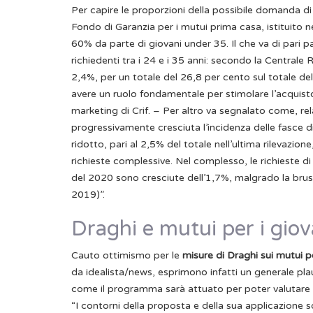
Per capire le proporzioni della possibile domanda d
Fondo di Garanzia per i mutui prima casa, istituito n
60% da parte di giovani under 35. Il che va di pari p
richiedenti tra i 24 e i 35 anni: secondo la Centrale R
2,4%, per un totale del 26,8 per cento sul totale dell
avere un ruolo fondamentale per stimolare l’acquist
marketing di Crif. – Per altro va segnalato come, rela
progressivamente cresciuta l’incidenza delle fasce d
ridotto, pari al 2,5% del totale nell’ultima rilevazione
richieste complessive. Nel complesso, le richieste d
del 2020 sono cresciute dell’1,7%, malgrado la brusc
2019)”.
Draghi e mutui per i giov
Cauto ottimismo per le
misure di Draghi sui mutui p
da idealista/news, esprimono infatti un generale pl
come il programma sarà attuato per poter valutare 
“I contorni della proposta e della sua applicazione