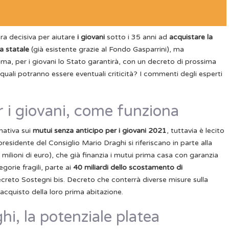
ra decisiva per aiutare
i giovani
sotto i 35 anni ad
acquistare la
a statale
(già esistente grazie al Fondo Gasparrini), ma
ma, per i giovani lo Stato garantirà, con un decreto di prossima
quali potranno essere eventuali criticità? I commenti degli esperti
 i giovani, come funziona
mativa sui
mutui senza anticipo per i giovani 2021
, tuttavia è lecito
presidente del Consiglio Mario Draghi si riferiscano in parte alla
lioni di euro), che già finanzia i mutui prima casa con garanzia
egorie fragili, parte ai
40 miliardi dello scostamento di
creto Sostegni bis. Decreto che conterrà diverse misure sulla
’acquisto della loro prima abitazione.
i, la potenziale platea