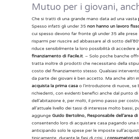
Mutuo per i giovani, anch
Che si tratti di una grande mano data ad una vasta
Spesso infatti gli under 35
non hanno un lavoro fis
cui spesso devono far fronte gli under 35 alle prese 
risparmi per riuscire ad abbassare al di sotto dell’
riduce sensibilmente la loro possibilità di accedere a
finanziamento di Facile.it
. – Solo poche banche offr
tratta inoltre di prodotti che necessitano della stip
costo del finanziamento stesso. Qualsiasi intervento v
da parte dei giovani è ben accetto. Ma anche altri 
acquista la prima casa
o l’introduzione di nuove, se
richiedenti, con evidenti benefici anche dal punto 
dell’abitazione è, per molti, il primo passo per costrui
all’attuale livello dei tassi di interesse molto bassi
aggiunge
Guido Bertolino, Responsabile dell’area d
consentendo loro di acquistare casa pagando una ra
anticipando solo le spese per le imposte sull’acquisto
tipicamente, durante le fasi di crisi, i
consumatori pi