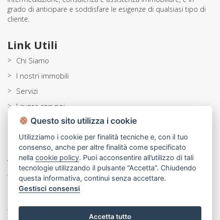
grado di anticipare e soddisfare le esigenze di qualsiasi tipo di
cliente.
Link Utili
>
Chi Siamo
>
I nostri immobili
>
Servizi
>
Lavora con noi
Questo sito utilizza i cookie
>
Blog
Utilizziamo i cookie per finalità tecniche e, con il tuo
Contatti
consenso, anche per altre finalità come specificato
nella
cookie policy
. Puoi acconsentire all’utilizzo di tali
Via Beata Elia di S. Clemente, 214 70121 Bari
tecnologie utilizzando il pulsante “Accetta”. Chiudendo
Tel:
080 5564266
questa informativa, continui senza accettare.
Gestisci consensi
Email:
info@rubinocase.com
Tutte le nostre sedi »
Accetta tutto