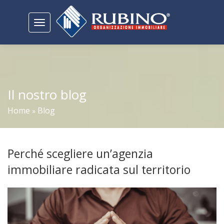
Toggle
navigation
Il nostro blog
Home
Blog
»
Perché scegliere un’agenzia
immobiliare radicata sul territorio