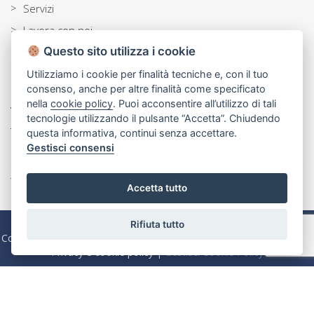
>
Servizi
>
Lavora con noi
Questo sito utilizza i cookie
>
Blog
Utilizziamo i cookie per finalità tecniche e, con il tuo
Contatti
consenso, anche per altre finalità come specificato
nella
cookie policy
. Puoi acconsentire all’utilizzo di tali
Via Beata Elia di S. Clemente, 214 70121 Bari
tecnologie utilizzando il pulsante “Accetta”. Chiudendo
Tel:
080 5564266
questa informativa, continui senza accettare.
Gestisci consensi
Email:
info@rubinocase.com
Tutte le nostre sedi »
Accetta tutto
Copyright @2025 Powered by
Agim
| Immobiliare Rubino S.r.l. |
Rifiuta tutto
Codice Fiscale e P. IVA 04645320724 | Capitale Sociale Euro 100.000
Privacy e cookie policy
|
Gestisci Cookie Policy